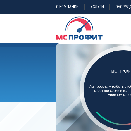
О КОМПАНИИ
УСЛУГИ
ОБОРУД
МС ПРОФ
Мы проводим работы люб
короткие сроки и все
уровнем каче