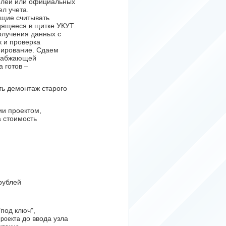
елей или официальных
л учета.
ющие считывать
ящееся в щитке УКУТ.
олучения данных с
к и проверка
мирование. Сдаем
снабжающей
а готов –
ть демонтаж старого
ии проектом,
 стоимость
рублей
под ключ",
до ввода узла
проекта