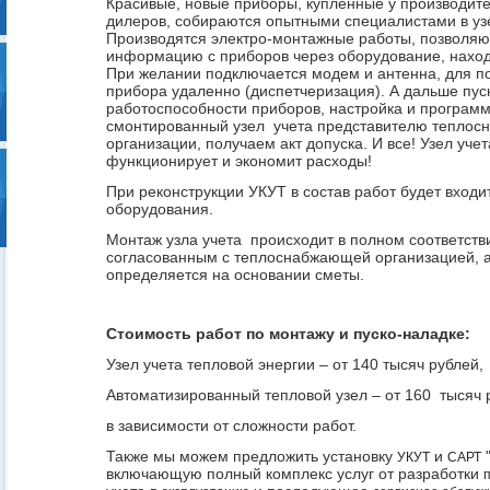
Красивые, новые приборы, купленные у производит
дилеров, собираются опытными специалистами в узе
Производятся электро-монтажные работы, позволя
информацию с приборов через оборудование, наход
При желании подключается модем и антенна, для п
прибора удаленно (диспетчеризация). А дальше пус
работоспособности приборов, настройка и програм
смонтированный узел учета представителю тепло
организации, получаем акт допуска. И все! Узел учет
функционирует и экономит расходы!
При реконструкции УКУТ в состав работ будет входи
оборудования.
Монтаж узла учета происходит в полном соответств
согласованным с теплоснабжающей организацией, а
определяется на основании сметы.
Стоимость работ по монтажу и пуско-наладке:
Узел учета тепловой энергии – от 140 тысяч рублей,
Автоматизированный тепловой узел – от 160 тысяч 
в зависимости от сложности работ.
Также мы можем предложить установку
и
"
УКУТ
САРТ
включающую полный комплекс услуг от разработки