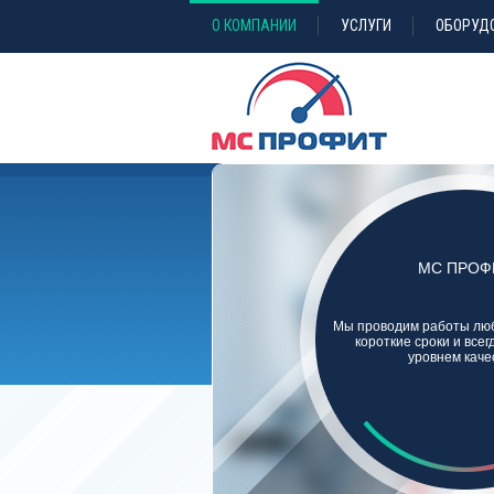
О КОМПАНИИ
УСЛУГИ
ОБОРУД
МС ПРОФ
Мы проводим работы люб
короткие сроки и все
уровнем каче